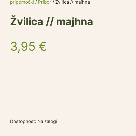
pripomočki
/
Pribor
/ Žvilica // majhna
Žvilica // majhna
3,95
€
Dostopnost:
Na zalogi