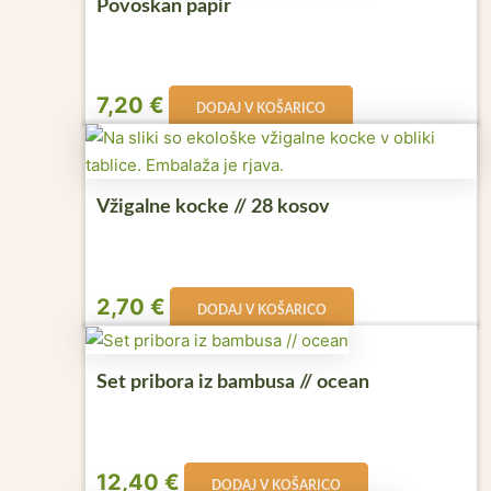
Povoskan papir
7,20
€
DODAJ V KOŠARICO
Vžigalne kocke // 28 kosov
2,70
€
DODAJ V KOŠARICO
Set pribora iz bambusa // ocean
12,40
€
DODAJ V KOŠARICO