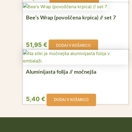
Bee’s Wrap (povoščena krpica) // set 7
51,95
€
DODAJ V KOŠARICO
Aluminijasta folija // močnejša
5,40
€
DODAJ V KOŠARICO