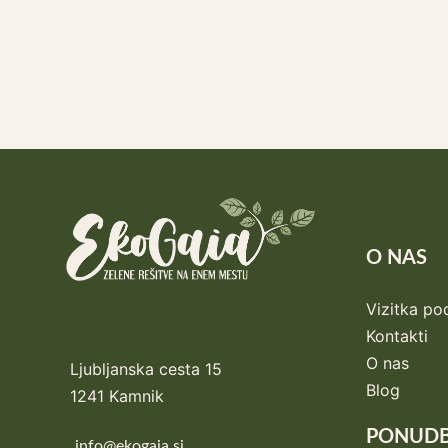
O NAS
Vizitka pod
Kontakti
O nas
Ljubljanska cesta 15
Blog
1241 Kamnik
PONUD
info@ekogaia.si