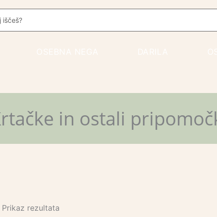
rch
OSEBNA NEGA
DARILA
O
rtačke in ostali pripomoč
Prikaz rezultata