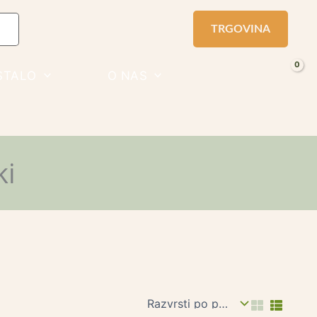
TRGOVINA
STALO
O NAS
ki