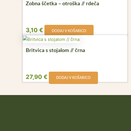
Zobna ščetka – otroška // rdeča
3,10
€
DODAJ V KOŠARICO
Britvica s stojalom // črna
27,90
€
DODAJ V KOŠARICO