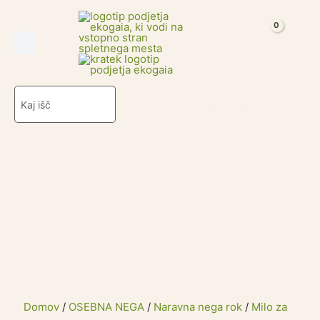
Milo
Skip
za
to
roke
content
količina
Search
Prijava ali registracija
for:
Domov
/
OSEBNA NEGA
/
Naravna nega rok
/
Milo za