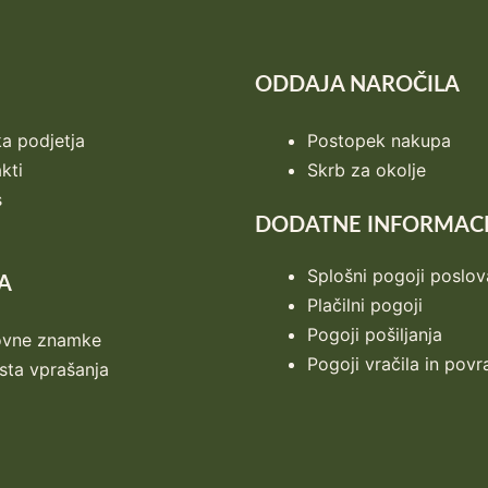
ODDAJA NAROČILA
ka podjetja
Postopek nakupa
kti
Skrb za okolje
s
DODATNE INFORMACI
Splošni pogoji poslov
A
Plačilni pogoji
Pogoji pošiljanja
ovne znamke
Pogoji vračila in povr
ta vprašanja