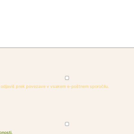
li odjaviš prek povezave v vsakem e-poštnem sporočilu.
bnosti.