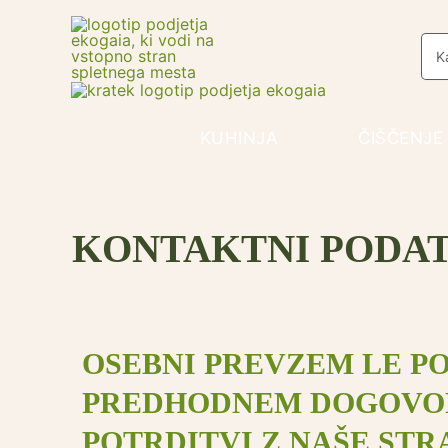
Skip
to
Sea
for:
content
KUHINJA
ČIŠČENJE
KONTAKTNI PODAT
OSEBNI PREVZEM LE P
PREDHODNEM DOGOVO
POTRDITVI Z NAŠE STR