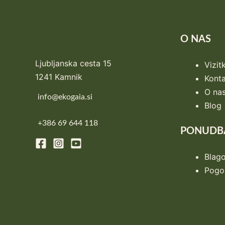
O NAS
Ljubljanska cesta 15
Vizit
1241 Kamnik
Konta
O na
info@ekogaia.si
Blog
+386 69 644 118
PONUDB
Blag
Pogos