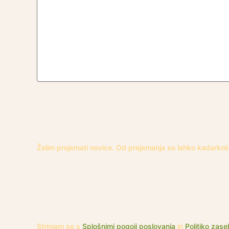
Želim prejemati novice. Od prejemanja se lahko kadarko
Strinjam se s
Splošnimi pogoji poslovanja
in
Politiko zase