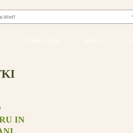
rch
OSEBNA NEGA
DARILA
O
KI
O
RU IN
ANI