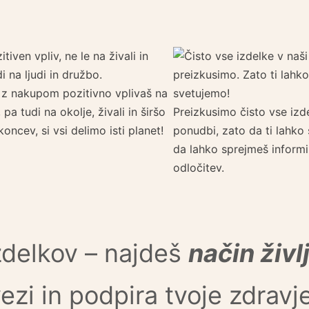
z nakupom pozitivno vplivaš na
 pa tudi na okolje, živali in širšo
Preizkusimo čisto vse izde
oncev, si vsi delimo isti planet!
ponudbi, zato da ti lahko
da lahko sprejmeš inform
odločitev.
izdelkov – najdeš
način živl
zi in podpira tvoje zdravj