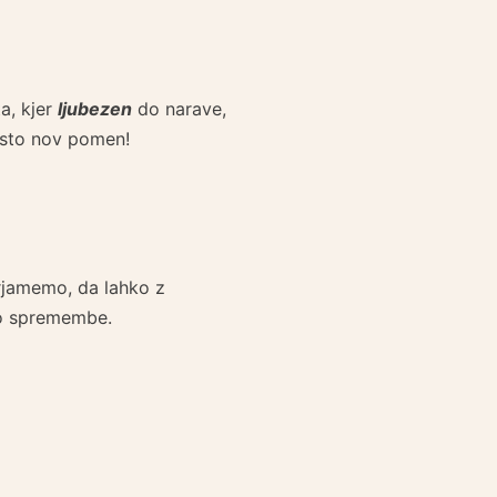
a, kjer
ljubezen
do narave,
čisto nov pomen!
rjamemo, da lahko z
mo spremembe.