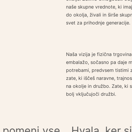
naše skupne vrednote, ki imajo
do okolja, živali in širše sku
svet za prihodnje generacije.
Naša vizija je fizična trgovi
embalažo, sočasno pa daje m
potrebami, predvsem tistimi z
zate, ki iščeš naravne, trajno
na okolje in družbo. Zate, ki 
bolj vključujoči družbi.
 pomeni vse,
Hvala, ker s