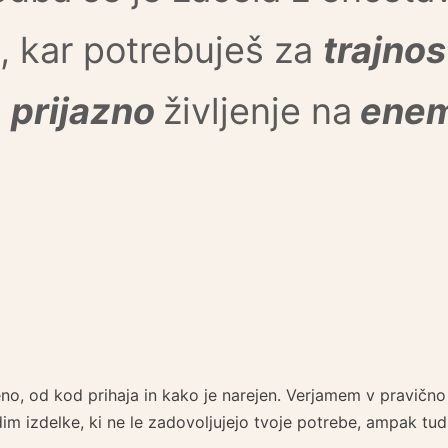
e, kar potrebuješ za
trajno
u
prijazno
življenje na
enem
eeno, od kod prihaja in kako je narejen. Verjamem v pravičn
udim izdelke, ki ne le zadovoljujejo tvoje potrebe, ampak tu