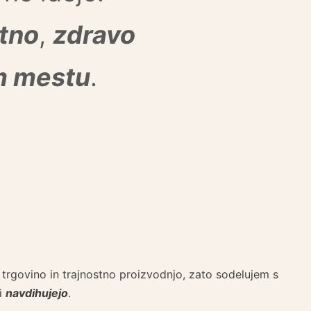
stno
,
zdravo
 mestu
.
o trgovino in trajnostno proizvodnjo, zato sodelujem s
di
navdihujejo
.