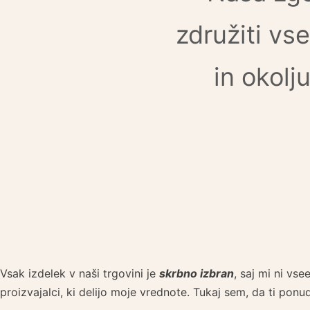
združiti vs
in okolj
Vsak izdelek v naši trgovini je
skrbno izbran
, saj mi ni vs
proizvajalci, ki delijo moje vrednote. Tukaj sem, da ti pon