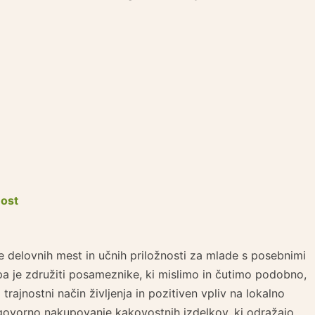
ost
e delovnih mest in učnih priložnosti za mlade s posebnimi
a je združiti posameznike, ki mislimo in čutimo podobno,
 trajnostni način življenja in pozitiven vpliv na lokalno
govorno nakupovanje kakovostnih izdelkov, ki odražajo