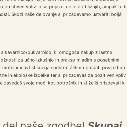
 pozitiven vpliv in so prijazni ne le do bližnjih, ampak tudi
pnosti. Skozi naše delovanje si prizadevamo ustvariti boljši
na s kavarnico/bukvarnico, ki omogoča nakup z lastno
ožnosti za učno izkušnjo in prakso mladim s posebnimi
 motnjami avtističnega spektra. Želimo postati prva izbira
stne in ekološke izdelke ter si prizadevaš za pozitiven vpliv
se zavedaš svoje moči kot potrošnik in ki želiš prispevati k
i del naše zgodbe!
Skupaj