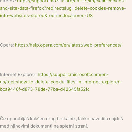
Firefox:
https://support.mozilla.org/en-US/kb/clear-cookies-
and-site-data-firefox?redirectslug=delete-cookies-remove-
info-websites-stored&redirectlocale=en-US
Opera:
https://help.opera.com/en/latest/web-preferences/
Internet Explorer:
https://support.microsoft.com/en-
us/topic/how-to-delete-cookie-files-in-internet-explorer-
bca9446f-d873-78de-77ba-d42645fa52fc
Če uporabljaš kakšen drug brskalnik, lahko navodila najdeš
med njihovimi dokumenti na spletni strani.