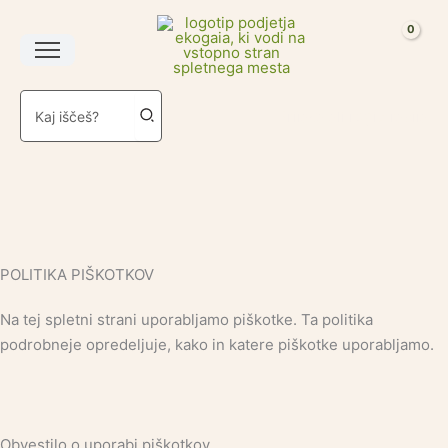
Skip
to
content
Search
Prijava ali registracija
for:
POLITIKA PIŠKOTKOV
Na tej spletni strani uporabljamo piškotke. Ta politika
podrobneje opredeljuje, kako in katere piškotke uporabljamo.
Obvestilo o uporabi piškotkov