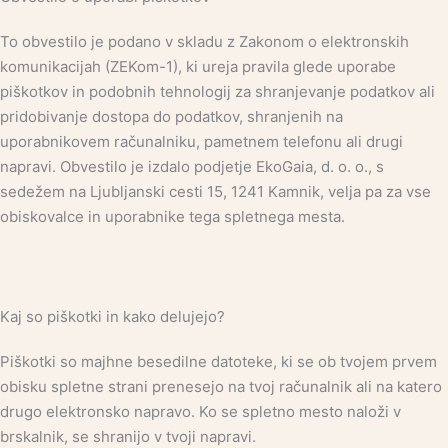
To obvestilo je podano v skladu z Zakonom o elektronskih
komunikacijah (ZEKom-1), ki ureja pravila glede uporabe
piškotkov in podobnih tehnologij za shranjevanje podatkov ali
pridobivanje dostopa do podatkov, shranjenih na
uporabnikovem računalniku, pametnem telefonu ali drugi
napravi. Obvestilo je izdalo podjetje EkoGaia, d. o. o., s
sedežem na Ljubljanski cesti 15, 1241 Kamnik, velja pa za vse
obiskovalce in uporabnike tega spletnega mesta.
Kaj so piškotki in kako delujejo?
Piškotki so majhne besedilne datoteke, ki se ob tvojem prvem
obisku spletne strani prenesejo na tvoj računalnik ali na katero
drugo elektronsko napravo. Ko se spletno mesto naloži v
brskalnik, se shranijo v tvoji napravi.