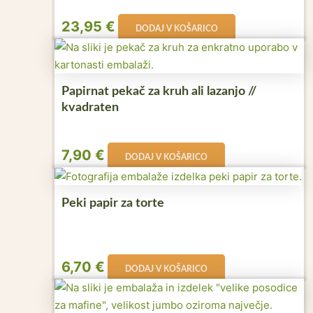
23,95
€
DODAJ V KOŠARICO
Papirnat pekač za kruh ali lazanjo //
kvadraten
7,90
€
DODAJ V KOŠARICO
Peki papir za torte
6,70
€
DODAJ V KOŠARICO