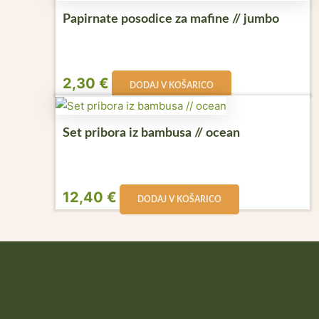
Papirnate posodice za mafine // jumbo
2,30
€
DODAJ V KOŠARICO
Set pribora iz bambusa // ocean
12,40
€
DODAJ V KOŠARICO