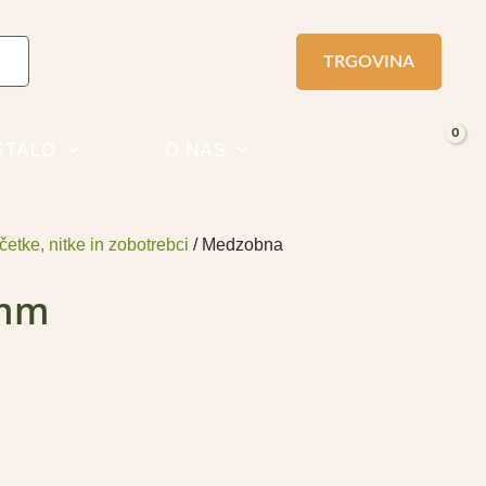
TRGOVINA
STALO
O NAS
tke, nitke in zobotrebci
/ Medzobna
 mm