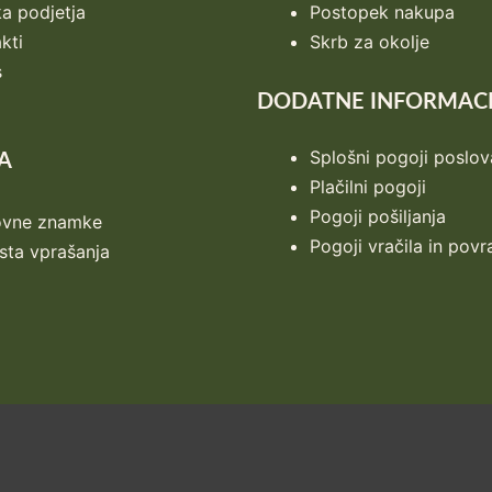
ka podjetja
Postopek nakupa
kti
Skrb za okolje
s
DODATNE INFORMACI
Splošni pogoji poslov
A
Plačilni pogoji
Pogoji pošiljanja
ovne znamke
Pogoji vračila in povr
ta vprašanja