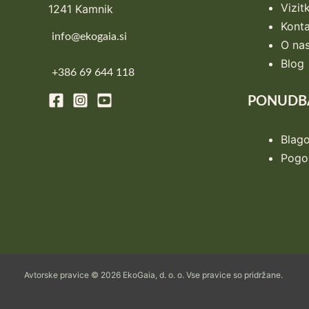
Vizit
1241 Kamnik
Konta
info@ekogaia.si
O na
Blog
+386 69 644 118
PONUDB
Blag
Pogos
Avtorske pravice © 2026 EkoGaia, d. o. o. Vse pravice so pridržane.