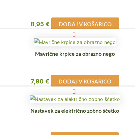
8,95
€
DODAJ V KOŠARICO
Mavrične krpice za obrazno nego
7,90
€
DODAJ V KOŠARICO
Nastavek za električno zobno ščetko