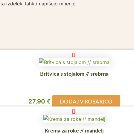
i ta izdelek, lahko napišejo mnenje.
Britvica s stojalom // srebrna
27,90
€
DODAJ V KOŠARICO
Krema za roke // mandelj