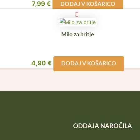
7,99
€
DODAJ V KOŠARICO
Milo za britje
4,90
€
DODAJ V KOŠARICO
ODDAJA NAROČILA