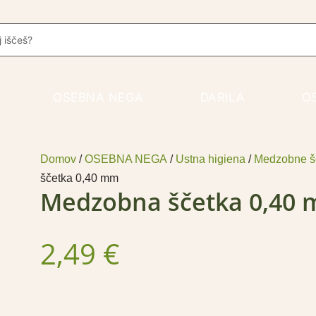
Medzobna
ščetka
rch
0,40
mm
količina
OSEBNA NEGA
DARILA
O
Domov
/
OSEBNA NEGA
/
Ustna higiena
/
Medzobne šče
ščetka 0,40 mm
Medzobna ščetka 0,40
2,49
€