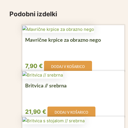
Podobni izdelki
Mavrične krpice za obrazno nego
7,90
€
DODAJ V KOŠARICO
Britvica // srebrna
21,90
€
DODAJ V KOŠARICO