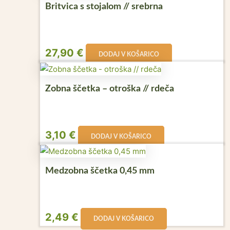
Britvica s stojalom // srebrna
27,90
€
DODAJ V KOŠARICO
Zobna ščetka – otroška // rdeča
3,10
€
DODAJ V KOŠARICO
Medzobna ščetka 0,45 mm
2,49
€
DODAJ V KOŠARICO