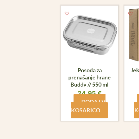
Posoda za
Jek
prenašanje hrane
Buddy // 550 ml
24,95
€
DODAJ V
KOŠARICO
K