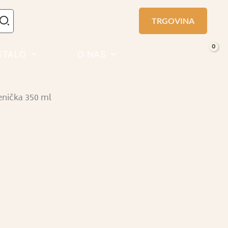
TRGOVINA
STALO
O NAS
enička 350 ml