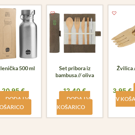
lenička 500 ml
Set pribora iz
Žvilica 
bambusa // oliva
20,95
€
12,40
€
3,95
€
DODAJ V
DODAJ V
V KOŠ
OŠARICO
KOŠARICO