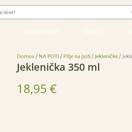
Jeklenička
rch
350
ml
količina
OSEBNA NEGA
DARILA
O
Domov
/
NA POTI
/
Pitje na poti
/
Jekleničke
/ Jekl
Jeklenička 350 ml
18,95
€