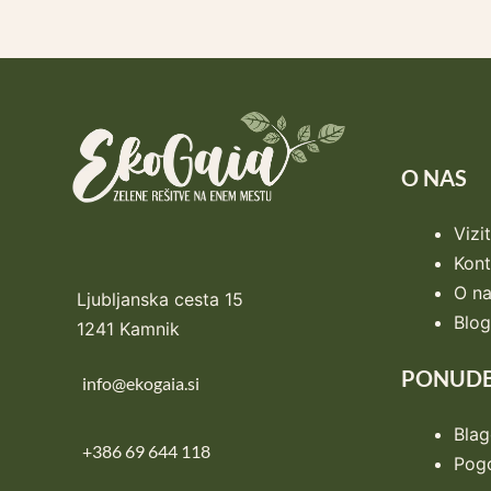
O NAS
Vizi
Kont
O n
Ljubljanska cesta 15
Blog
1241 Kamnik
PONUD
info@ekogaia.si
Bla
+386 69 644 118
Pogo