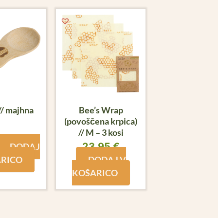
// majhna
Bee’s Wrap
(povoščena krpica)
// M – 3 kosi
23,95
€
DODAJ
ARICO
DODAJ V
KOŠARICO