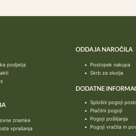
ODDAJA NAROČILA
tka podjetja
Postopek nakupa
akti
Skrb za okolje
as
DODATNE INFORMAC
Splošni pogoji posl
BA
Plačilni pogoji
Pogoji pošiljanja
govne znamke
Pogoji vračila in po
sta vprašanja