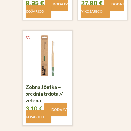
9,95
€
27,90
€
DODAJ V
DODAJ
KOŠARICO
V KOŠARICO
Zobna ščetka –
srednja trdota //
zelena
3,10
€
DODAJ V
KOŠARICO