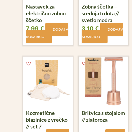
Nastavek za
Zobna ščetka –
električno zobno
srednja trdota //
ščetko
svetlo modra
7,99
€
3,10
€
DODAJ V
DODAJ V
KOŠARICO
KOŠARICO
Kozmetične
Britvica s stojalom
blazinice z vrečko
// zlatoroza
// set 7