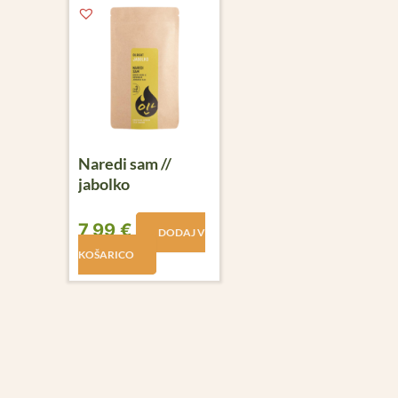
Naredi sam //
jabolko
7,99
€
DODAJ V
KOŠARICO