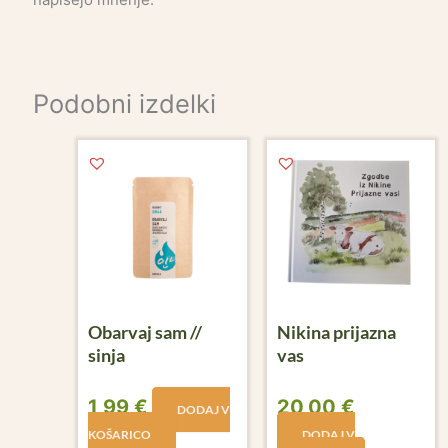
Podobni izdelki
Obarvaj sam //
Nikina prijazna
sinja
vas
1,99
€
20,00
€
DODAJ V
KOŠARICO
DODAJ V