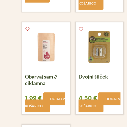
KOŠARICO
Obarvaj sam //
Dvojni šilček
ciklamna
1,99
€
4,50
€
DODAJ V
DODAJ V
KOŠARICO
KOŠARICO