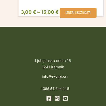
3,00
€
–
15,00
€
IZBERI MOŽNOSTI
Ljubljanska cesta 15
1241 Kamnik
info@ekogaia.si
+386 69 644 118