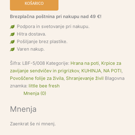
KOŠARICO
Brezplačna poštnina pri nakupu nad 49 €!
Podpora in svetovanje pri nakupu.
Hitra dostava.
Pošiljanje brez plastike.
Varen nakup.
Šifra:
LBF-5/008
Kategorije:
Hrana na poti
,
Krpice za
zavijanje sendvičev in prigrizkov
,
KUHINJA
,
NA POTI
,
Povoščene folije za živila
,
Shranjevanje živil
Blagovna
znamka:
little bee fresh
Mnenja (0)
Mnenja
Zaenkrat še ni mnenj.