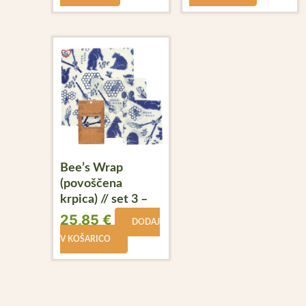
Bee’s Wrap
(povoščena
krpica) // set 3 –
medo
25,85
€
DODAJ
V KOŠARICO