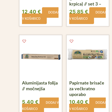
krpica) // set 3 –
deteljica
12,40
€
25,85
€
DODAJ
DODAJ
V KOŠARICO
V KOŠARICO
Aluminijasta folija
Papirnate brisače
// močnejša
za večkratno
uporabo
5,40
€
10,40
€
DODAJ V
DODAJ
KOŠARICO
V KOŠARICO