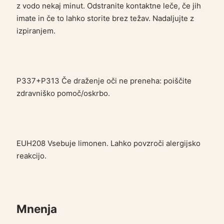
z vodo nekaj minut. Odstranite kontaktne leče, če jih
imate in če to lahko storite brez težav. Nadaljujte z
izpiranjem.
P337+P313 Če draženje oči ne preneha: poiščite
zdravniško pomoč/oskrbo.
EUH208 Vsebuje limonen. Lahko povzroči alergijsko
reakcijo.
Mnenja