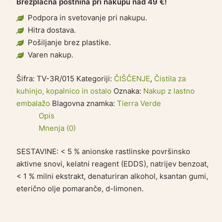
Brezplačna poštnina pri nakupu nad 49 €!
Podpora in svetovanje pri nakupu.
Hitra dostava.
Pošiljanje brez plastike.
Varen nakup.
Šifra:
TV-3R/015
Kategoriji:
ČIŠČENJE
,
Čistila za
kuhinjo, kopalnico in ostalo
Oznaka:
Nakup z lastno
embalažo
Blagovna znamka:
Tierra Verde
Opis
Mnenja (0)
SESTAVINE: < 5 % anionske rastlinske površinsko
aktivne snovi, kelatni reagent (EDDS), natrijev benzoat,
< 1 % milni ekstrakt, denaturiran alkohol, ksantan gumi,
eterično olje pomaranče, d-limonen.