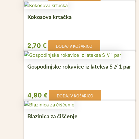
Kokosova krtačka
2,70
€
DODAJ V KOŠARICO
Gospodinjske rokavice iz lateksa S // 1 par
4,90
€
DODAJ V KOŠARICO
Blazinica za čiščenje