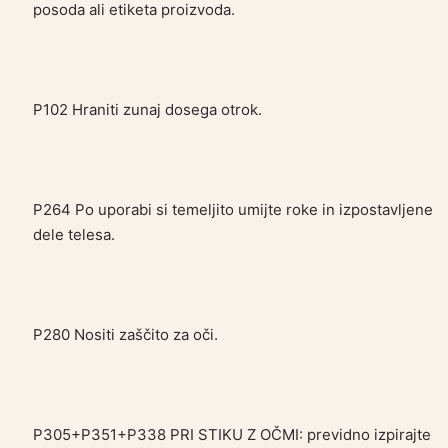
posoda ali etiketa proizvoda.
P102 Hraniti zunaj dosega otrok.
P264 Po uporabi si temeljito umijte roke in izpostavljene
dele telesa.
P280 Nositi zaščito za oči.
P305+P351+P338 PRI STIKU Z OČMI: previdno izpirajte