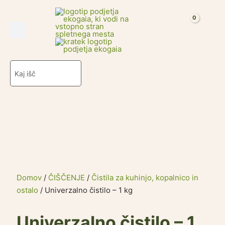
Univerzalno
Skip
čistilo
to
-
content
1
kg
količina
Search
Prijava ali registracija
for:
Domov
/
ČIŠČENJE
/
Čistila za kuhinjo, kopalnico in
ostalo
/ Univerzalno čistilo – 1 kg
Univerzalno čistilo – 1