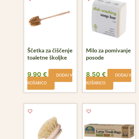
Ščetka za čiščenje
Milo za pomivanje
toaletne školjke
posode
9,90
€
8,50
€
DODAJ V
DODAJ V
KOŠARICO
KOŠARICO