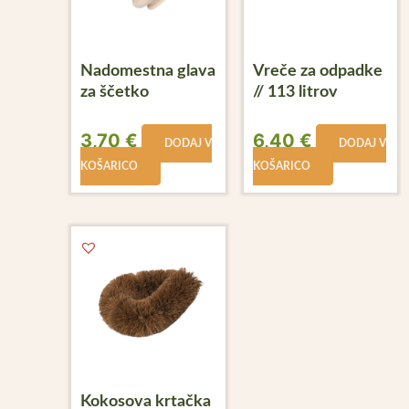
Nadomestna glava
Vreče za odpadke
za ščetko
// 113 litrov
3,70
€
6,40
€
DODAJ V
DODAJ V
KOŠARICO
KOŠARICO
Kokosova krtačka