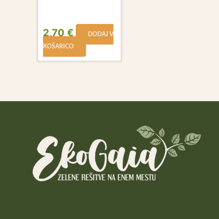
2,70
€
DODAJ V
KOŠARICO