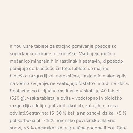
If You Care tablete za strojno pomivanje posode so
superkoncentrirane in ekološke. Vsebujejo močno
mešanico mineralnih in rastlinskih sestavin, ki posodo
pomijejo do bleščeče čistote.Tablete so majhne,
biološko razgradljive, netoksične, imajo minimalen vpliv
na vodno življenje, ne vsebujejo fosfatov in tudi ne klora.
Sestavine so izključno rastlinske.V škatli je 40 tablet
(520 g), vsaka tableta je ovita v vodotopno in biološko
razgradljivo folijo (polivinil alkohol), zato jih ni treba
odvijati.Sestavine: 15-30 % belila na osnovi kisika, <5 %
polikarboksilati, <5 % neionsko površinsko aktivne
snovi, <5 % encimiKer se je grafična podoba If You Care