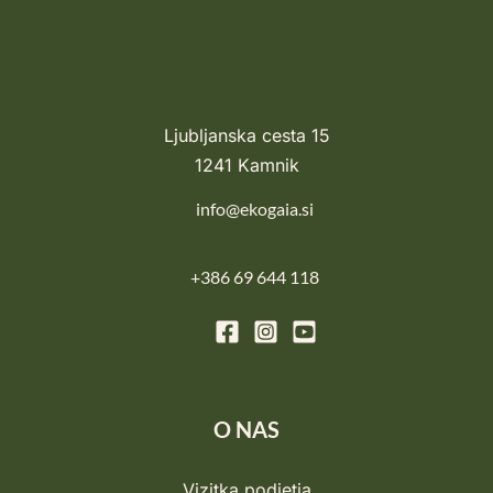
Ljubljanska cesta 15
1241 Kamnik
info@ekogaia.si
+386 69 644 118
O NAS
Vizitka podjetja