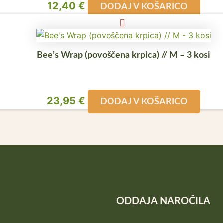
12,40
€
DODAJ V KOŠARICO
Bee’s Wrap (povoščena krpica) // M – 3 kosi
23,95
€
DODAJ V KOŠARICO
ODDAJA NAROČILA