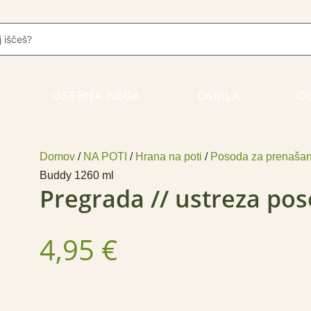
Pregrada
//
rch
ustreza
posodi
Buddy
1260
ml
OSEBNA NEGA
DARILA
O
količina
Domov
/
NA POTI
/
Hrana na poti
/
Posoda za prenašan
Buddy 1260 ml
Pregrada // ustreza po
4,95
€