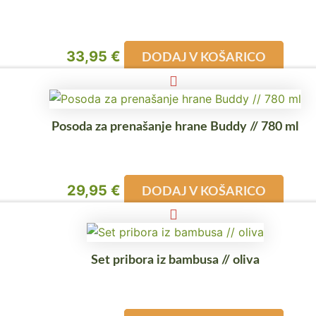
33,95
€
DODAJ V KOŠARICO
Posoda za prenašanje hrane Buddy // 780 ml
29,95
€
DODAJ V KOŠARICO
Set pribora iz bambusa // oliva