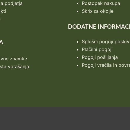
ka podjetja
Postopek nakupa
kti
Skrb za okolje
s
DODATNE INFORMACI
Splošni pogoji poslov
A
Plačilni pogoji
Pogoji pošiljanja
ovne znamke
Pogoji vračila in povr
ta vprašanja