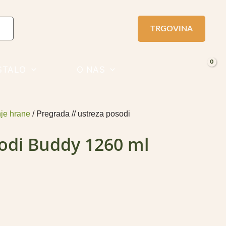
TRGOVINA
STALO
O NAS
je hrane
/ Pregrada // ustreza posodi
sodi Buddy 1260 ml