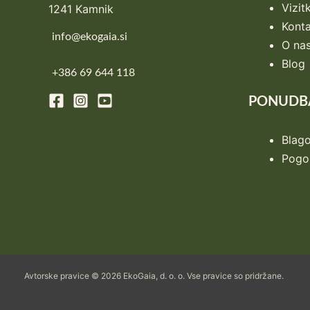
Vizit
1241 Kamnik
Konta
info@ekogaia.si
O na
Blog
+386 69 644 118
PONUDB
Blag
Pogos
Avtorske pravice © 2026 EkoGaia, d. o. o. Vse pravice so pridržane.