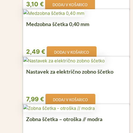
3,10
€
DODAJ V KOŠARICO
Medzobna ščetka 0,40 mm
2,49
€
DODAJ V KOŠARICO
Nastavek za električno zobno ščetko
7,99
€
DODAJ V KOŠARICO
Zobna ščetka – otroška // modra