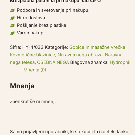
Brezplačna poštnina pri nakupu nad 49 €!
Podpora in svetovanje pri nakupu.
Hitra dostava.
Pošiljanje brez plastike.
Varen nakup.
Šifra:
HY-4/033
Kategorije:
Gobice in masažne vrečke
,
Kozmetične blazinice
,
Naravna nega obraza
,
Naravna
nega telesa
,
OSEBNA NEGA
Blagovna znamka:
Hydrophil
Mnenja (0)
Mnenja
Zaenkrat še ni mnenj.
Samo prijavljeni uporabniki, ki so kupili ta izdelek, lahko