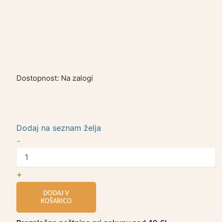
Dostopnost:
Na zalogi
Dodaj na seznam želja
-
+
DODAJ V
KOŠARICO