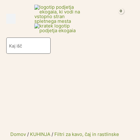
Bombažna
Skip
vrečka
to
za
content
čaj
količina
Search
Prijava ali registracija
for:
Domov
/
KUHINJA
/
Filtri za kavo, čaj in rastlinske