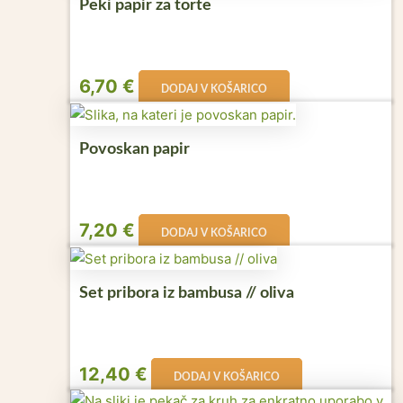
Peki papir za torte
6,70
€
DODAJ V KOŠARICO
Povoskan papir
7,20
€
DODAJ V KOŠARICO
Set pribora iz bambusa // oliva
12,40
€
DODAJ V KOŠARICO