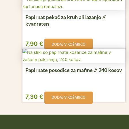
Papirnat pekač za kruh ali lazanjo //
kvadraten
7,90
€
DODAJ V KOŠARICO
Papirnate posodice za mafine // 240 kosov
7,30
€
DODAJ V KOŠARICO